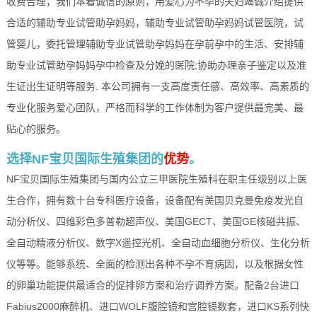
收费合理，我们本着诚信的原则，用爱心为不孕的夫妇竭诚介绍提供
合适的辅助专业试管助孕妈妈，辅助专业试管助孕妈妈试管医院，试
管婴儿，委托管理辅助专业试管助孕妈妈在孕前孕中的生活、安排辅
助专业试管助孕妈妈孕中检查及分娩的医院;协助办理亲子鉴定以及准
生证出生证明等服务. 本公司拥有一支高度责任感、高效率、高素质的
专业化服务爱心团队，严格而科学的工作体制为客户提供最完美、最
贴心的服务。
选择NF宝贝国际生殖集团的
优势
。
NF宝贝国际生殖集团与国内公立三甲医院生殖科在职主任级别以上医
生合作，拥有数十台专科医疗设备，设备配有美国贝克曼免疫发光自
动分析仪、四维彩色多普勒超声仪、美国GECT、美国GE核磁共振、
全自动精液分析仪、数字X遥控光机、全自动血细胞分析仪、生化分析
仪等等。能够系统、全面的检测出各种不孕不育病因，以及根据女性
的卵巢功能提供最适合的促排卵方案和治疗调养方案。配备2台进口
Fabius2000麻醉机、进口WOLF腹腔镜和宫腔镜数套，进口KS系列快