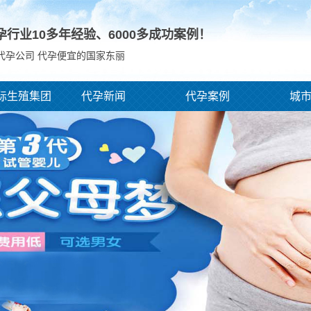
孕行业10多年经验、
6000
多成功案例！
代孕公司 代孕便宜的国家东丽
际生殖集团
代孕新闻
代孕案例
城