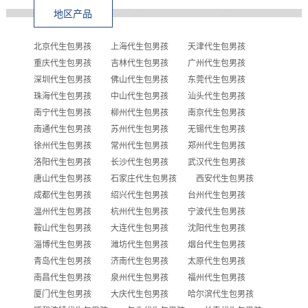
地区产品
北京代生包男孩
上海代生包男孩
天津代生包男孩
重庆代生包男孩
吉林代生包男孩
广州代生包男孩
深圳代生包男孩
佛山代生包男孩
东莞代生包男孩
珠海代生包男孩
中山代生包男孩
汕头代生包男孩
南宁代生包男孩
柳州代生包男孩
南京代生包男孩
南通代生包男孩
苏州代生包男孩
无锡代生包男孩
徐州代生包男孩
常州代生包男孩
郑州代生包男孩
洛阳代生包男孩
长沙代生包男孩
武汉代生包男孩
唐山代生包男孩
石家庄代生包男孩
西安代生包男孩
成都代生包男孩
绍兴代生包男孩
台州代生包男孩
温州代生包男孩
杭州代生包男孩
宁波代生包男孩
鞍山代生包男孩
大连代生包男孩
沈阳代生包男孩
淄博代生包男孩
潍坊代生包男孩
烟台代生包男孩
青岛代生包男孩
济南代生包男孩
太原代生包男孩
南昌代生包男孩
泉州代生包男孩
福州代生包男孩
厦门代生包男孩
大庆代生包男孩
哈尔滨代生包男孩