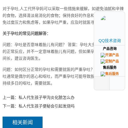
对于孕吐,人工代怀孕妈可以采取一些措施来缓解，如避免油腻和辛辣
的食物，选择清淡易消化的食物；保持良好的作息和充足的睡眠；避
免过度压力和焦虑等，如果孕吐严重，应及时就医寻求医生的帮助。
关于孕吐的常见问题解答：
QQ技术咨询
QQ技术咨询
问题：孕吐是否意味着胎儿有问题？ 答案：孕吐大多数情况下是妊娠
产品咨询
产品咨询
的正常反应，并不一定意味着胎儿有问题，但如果孕吐严重且持续时
间长，建议咨询医生。
售后服务
售后服务
问题：如何区分正常的孕吐和需要就医的严重孕吐？ 答案：正常的孕
吐通常是偶尔的恶心和呕吐，而严重孕吐可能导致脱水、无法进食或
持续多日的呕吐，需要就医。
上一篇：
私人代生孩子甲沟炎化脓怎么办
下一篇：
私人代生孩子便秘会引起发烧吗
相关新闻