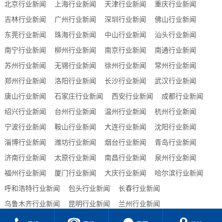
北京行业新闻
上海行业新闻
天津行业新闻
重庆行业新闻
吉林行业新闻
广州行业新闻
深圳行业新闻
佛山行业新闻
东莞行业新闻
珠海行业新闻
中山行业新闻
汕头行业新闻
南宁行业新闻
柳州行业新闻
南京行业新闻
南通行业新闻
苏州行业新闻
无锡行业新闻
徐州行业新闻
常州行业新闻
郑州行业新闻
洛阳行业新闻
长沙行业新闻
武汉行业新闻
唐山行业新闻
石家庄行业新闻
西安行业新闻
成都行业新闻
绍兴行业新闻
台州行业新闻
温州行业新闻
杭州行业新闻
宁波行业新闻
鞍山行业新闻
大连行业新闻
沈阳行业新闻
淄博行业新闻
潍坊行业新闻
烟台行业新闻
青岛行业新闻
济南行业新闻
太原行业新闻
南昌行业新闻
泉州行业新闻
福州行业新闻
厦门行业新闻
大庆行业新闻
哈尔滨行业新闻
呼和浩特行业新闻
包头行业新闻
长春行业新闻
乌鲁木齐行业新闻
昆明行业新闻
兰州行业新闻
贵阳行业新闻
合肥行业新闻
西宁行业新闻
海口行业新闻