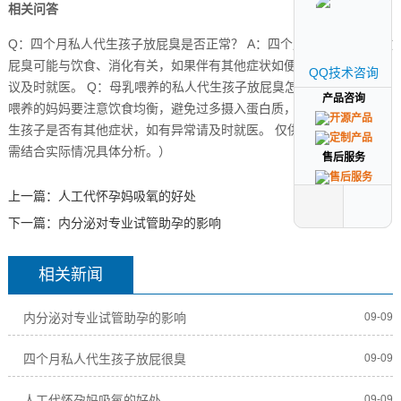
相关问答
Q：四个月私人代生孩子放屁臭是否正常？ A：四个月私人代生孩子放
屁臭可能与饮食、消化有关，如果伴有其他症状如便秘、腹泻等，建
QQ技术咨询
QQ技术咨询
议及时就医。 Q：母乳喂养的私人代生孩子放屁臭怎么办？ A：母乳
产品咨询
产品咨询
喂养的妈妈要注意饮食均衡，避免过多摄入蛋白质，同时观察私人代
生孩子是否有其他症状，如有异常请及时就医。 仅供参考，具体情况
需结合实际情况具体分析。）
售后服务
售后服务
上一篇：
人工代怀孕妈吸氧的好处
下一篇：
内分泌对专业试管助孕的影响
相关新闻
内分泌对专业试管助孕的影响
09-09
四个月私人代生孩子放屁很臭
09-09
人工代怀孕妈吸氧的好处
09-09