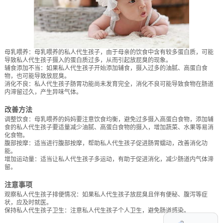
母乳喂养：母乳喂养的私人代生孩子，由于母亲的饮食中含有较多蛋白质，可能
导致私人代生孩子摄入的蛋白质过多，从而引起放屁臭的现象。
辅食添加不当：如果私人代生孩子开始添加辅食，摄入过多的油腻、高蛋白食
物，也可能导致放屁臭。
消化不良：私人代生孩子肠胃功能尚未发育完全，消化不良可能导致食物在肠道
内滞留过久，产生异味气体。
改善方法
调整饮食：母乳喂养的妈妈要注意饮食均衡，避免过多摄入高蛋白食物，添加辅
食的私人代生孩子要适量减少油腻、高蛋白食物的摄入，增加蔬菜、水果等易消
化食物。
腹部按摩：适当进行腹部按摩，帮助私人代生孩子促进肠胃蠕动，改善消化功
能。
增加运动量：适当让私人代生孩子多运动，有助于促进消化，减少肠道内气体滞
留。
注意事项
观察私人代生孩子排便情况：如果私人代生孩子放屁臭且伴有便秘、腹泻等症
状，应及时就医。
保持私人代生孩子卫生：注意私人代生孩子个人卫生，避免肠道感染。